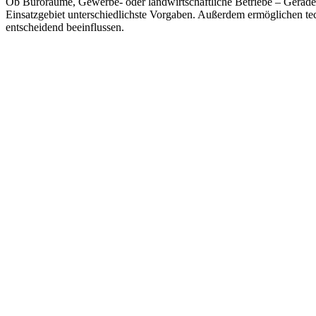
Ob Büroräume, Gewerbe- oder landwirtschaftliche Betriebe – Gerade i
Einsatzgebiet unterschiedlichste Vorgaben. Außerdem ermöglichen tec
entscheidend beeinflussen.